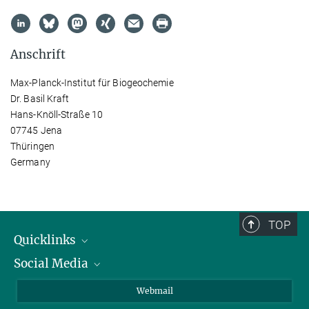
Anschrift
Max-Planck-Institut für Biogeochemie
Dr. Basil Kraft
Hans-Knöll-Straße 10
07745 Jena
Thüringen
Germany
TOP
Quicklinks
Social Media
IMPRS Graduiertenschule
Stellenangebote
LinkedIn
Webmail