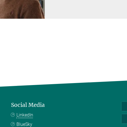
Social Media
LinkedIn
BlueSky