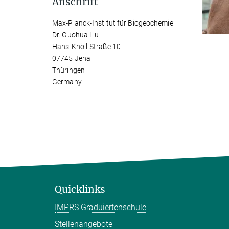
Anschrift
Max-Planck-Institut für Biogeochemie
Dr. Guohua Liu
Hans-Knöll-Straße 10
07745 Jena
Thüringen
Germany
Quicklinks
IMPRS Graduiertenschule
Stellenangebote