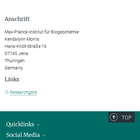
Anschrift
Max-Planck-Institut für Biogeochemie
Kendalynn Morris
Hans-Knöll-Straße 10
07745 Jena
Thüringen
Germany
Links
Researchgate
TOP
Quicklinks
Social Media
IMPRS Graduiertenschule