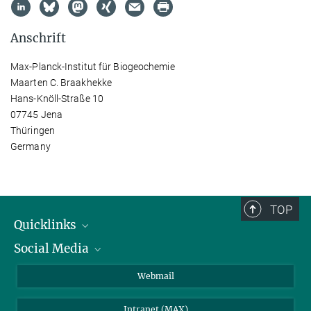
Anschrift
Max-Planck-Institut für Biogeochemie
Maarten C. Braakhekke
Hans-Knöll-Straße 10
07745 Jena
Thüringen
Germany
TOP
Quicklinks
Social Media
IMPRS Graduiertenschule
Stellenangebote
LinkedIn
Webmail
Bibliothek
BlueSky
Intranet (MAX)