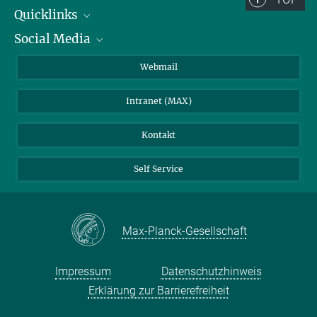
Quicklinks
Social Media
IMPRS Graduiertenschule
Stellenangebote
LinkedIn
Webmail
Bibliothek
BlueSky
Intranet (MAX)
Wetterstation
Kontakt
Self Service
Max-Planck-Gesellschaft
Impressum
Datenschutzhinweis
Erklärung zur Barrierefreiheit