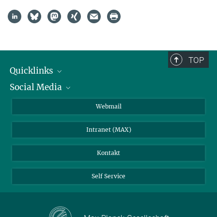
TOP
Quicklinks
Social Media
IMPRS Graduiertenschule
Stellenangebote
LinkedIn
Webmail
Bibliothek
BlueSky
Intranet (MAX)
Wetterstation
Kontakt
Self Service