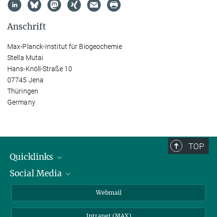
Anschrift
Max-Planck-Institut für Biogeochemie
Stella Mutai
Hans-Knöll-Straße 10
07745 Jena
Thüringen
Germany
TOP
Quicklinks
Social Media
IMPRS Graduiertenschule
Stellenangebote
LinkedIn
Webmail
Bibliothek
BlueSky
Intranet (MAX)