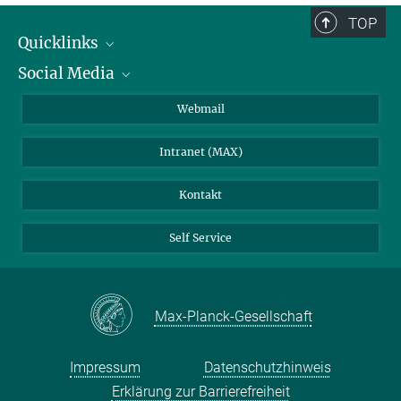
TOP
Quicklinks
Social Media
IMPRS Graduiertenschule
Stellenangebote
LinkedIn
Webmail
Bibliothek
BlueSky
Intranet (MAX)
Wetterstation
Kontakt
Self Service
Max-Planck-Gesellschaft
Impressum
Datenschutzhinweis
Erklärung zur Barrierefreiheit