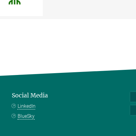
Social Media
LinkedIn
BlueSky