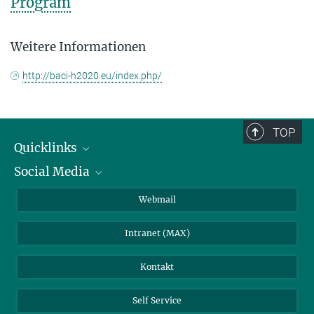
Program
Weitere Informationen
http://baci-h2020.eu/index.php/
TOP
Quicklinks
Social Media
IMPRS Graduiertenschule
Stellenangebote
LinkedIn
Webmail
Bibliothek
BlueSky
Intranet (MAX)
Wetterstation
Kontakt
Self Service