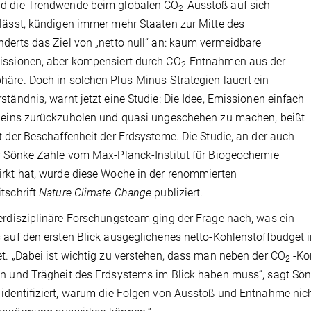
d die Trendwende beim globalen CO
-Ausstoß auf sich
2
lässt, kündigen immer mehr Staaten zur Mitte des
derts das Ziel von „netto null“ an: kaum vermeidbare
issionen, aber kompensiert durch CO
-Entnahmen aus der
2
äre. Doch in solchen Plus-Minus-Strategien lauert ein
ständnis, warnt jetzt eine Studie: Die Idee, Emissionen einfach
 eins zurückzuholen und quasi ungeschehen zu machen, beißt
t der Beschaffenheit der Erdsysteme. Die Studie, an der auch
r Sönke Zahle vom Max-Planck-Institut für Biogeochemie
rkt hat, wurde diese Woche in der renommierten
tschrift
Nature Climate Change
publiziert.
erdisziplinäre Forschungsteam ging der Frage nach, was ein
 auf den ersten Blick ausgeglichenes netto-Kohlenstoffbudget 
t. „Dabei ist wichtig zu verstehen, dass man neben der CO
-Ko
2
n und Trägheit des Erdsystems im Blick haben muss“, sagt Sönk
identifiziert, warum die Folgen von Ausstoß und Entnahme nich