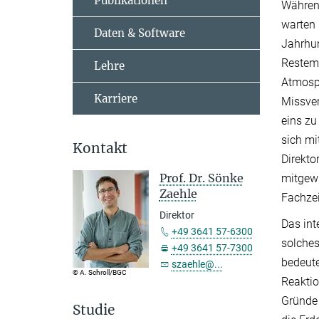
Publikationen
Währen
warten 
Daten & Software
Jahrhun
Restem
Lehre
Atmosph
Karriere
Missver
eins zu
sich mi
Kontakt
Direkto
Prof. Dr. Sönke
mitgewi
Zaehle
Fachzei
Direktor
Das int
+49 3641 57-6300
solches
+49 3641 57-7300
bedeute
szaehle@...
© A. Schroll/BGC
Reaktio
Gründe 
Studie