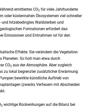
Während emittiertes CO
für viele Jahrhunderte
2
ern oder küstennahen Ökosystemen viel schneller
e- und hitzebedingtes Waldsterben und
geologischen Formationen erfordert das
 bei Emissionen und Entnahmen ist für den
lische Effekte: Sie verändern die Vegetation
s Planeten. So holt man etwa durch
war CO
aus der Atmosphäre. Aber zugleich
2
as zu lokal begrenzter zusätzlicher Erwärmung
Pumpen bewirkte künstliche Auftrieb von
maplantagen (zwecks Verfeuern mit Abscheiden
ekt.
O
wichtige Rückwirkungen auf die Bilanz bei
2