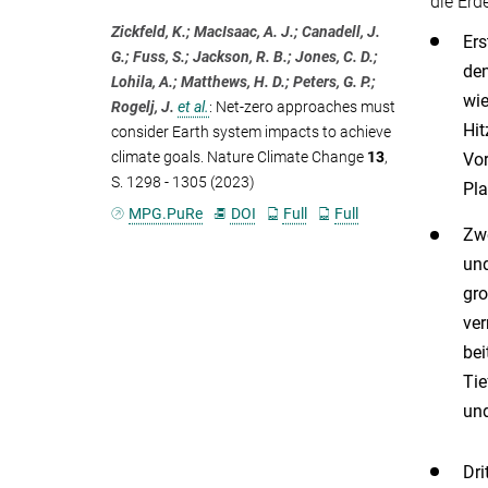
die Er
Zickfeld, K.; MacIsaac, A. J.; Canadell, J.
Ers
G.; Fuss, S.; Jackson, R. B.; Jones, C. D.;
den
Lohila, A.; Matthews, H. D.; Peters, G. P.;
wie
Rogelj, J.
et al.
:
Net-zero approaches must
Hit
consider Earth system impacts to achieve
climate goals. Nature Climate Change
13
,
Vor
S. 1298 - 1305 (2023)
Pla
MPG.PuRe
DOI
Full
Full
Zwe
und
gro
ver
bei
Tie
und
Dri