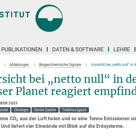
PUBLIKATIONEN
DATEN & SOFTWARE
LEHRE
Abteilungen
Biogeochemische Signale
Vorsicht bei „netto null“ in 
sicht bei „netto null“ in d
er Planet reagiert empfind
MBER 2023
andel
Ökologie
Sönke Zaehle
Treibhausgase
onne CO
aus der Luft holen und so eine Tonne Emissionen u
2
 Und liefert vier Einwände mit Blick auf die Erdsysteme.