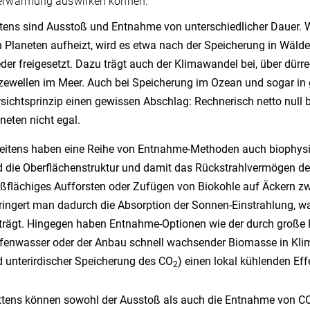
derwärmung auswirken können.“
tens sind Ausstoß und Entnahme von unterschiedlicher Dauer. 
 Planeten aufheizt, wird es etwa nach der Speicherung in Wäld
der freigesetzt. Dazu trägt auch der Klimawandel bei, über dürr
zewellen im Meer. Auch bei Speicherung im Ozean und sogar in 
sichtsprinzip einen gewissen Abschlag: Rechnerisch netto null
neten nicht egal.
itens haben eine Reihe von Entnahme-Methoden auch biophysika
 die Oberflächenstruktur und damit das Rückstrahlvermögen de
ßflächiges Aufforsten oder Zufügen von Biokohle auf Äckern z
ringert man dadurch die Absorption der Sonnen-Einstrahlung, w
trägt. Hingegen haben Entnahme-Optionen wie der durch große 
fenwasser oder der Anbau schnell wachsender Biomasse in Kli
 unterirdischer Speicherung des CO
) einen lokal kühlenden Eff
2
ttens können sowohl der Ausstoß als auch die Entnahme von C