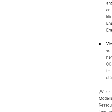
and
ent
kli
Ene
Emi
Vie
von
her
CO
tei
stä
„Wie ei
Modelle
Ressour
knappen