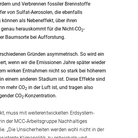
ern und Verbrennen fossiler Brennstoffe
er von Sulfat-Aerosolen, die ebenfalls
 können als Nebeneffekt, über ihren
genau herauskommt für die Nicht-CO
-
2
der Baumsorte bei Aufforstung.
verschiedenen Gründen asymmetrisch. So wird ein
ert, wenn wir die Emissionen Jahre später wieder
dem wirken Entnahmen nicht so stark bei höherem
in einem anderen Stadium ist. Diese Effekte sind
enn mehr CO
in der Luft ist, und tragen also
2
eigender CO
-Konzentration.
2
rkt, muss mit weiterentwickelten Erdsystem-
erin der MCC-Arbeitsgruppe Nachhaltiges
. „Die Unsicherheiten werden wohl nicht in der
sistente Klimapolitik zu entwickeln und