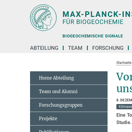
Hauptinhalt
BIOGEOCHEMISCHE SIGNALE
ABTEILUNG
TEAM
FORSCHUNG
Startseite
Vor
Home Abteilung
uns
Team und Alumni
8. DEZE
Forschungsgruppen
Klimaw
Eine T
Projekte
Studie.