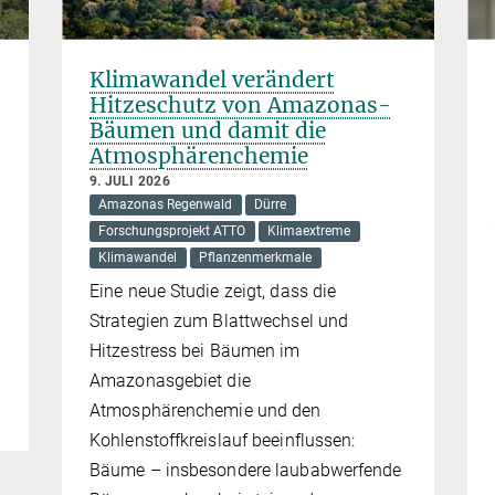
Klimawandel verändert
Hitzeschutz von Amazonas-
Bäumen und damit die
Atmosphärenchemie
9. JULI 2026
Amazonas Regenwald
Dürre
Forschungsprojekt ATTO
Klimaextreme
Klimawandel
Pflanzenmerkmale
Eine neue Studie zeigt, dass die
Strategien zum Blattwechsel und
Hitzestress bei Bäumen im
Amazonasgebiet die
Atmosphärenchemie und den
Kohlenstoffkreislauf beeinflussen:
Bäume – insbesondere laubabwerfende