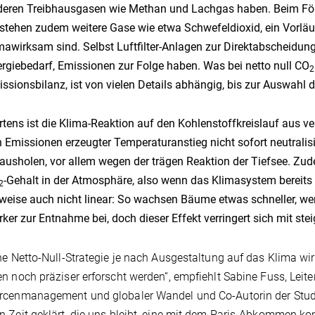
eren Treibhausgasen wie Methan und Lachgas haben. Beim Förd
stehen zudem weitere Gase wie etwa Schwefeldioxid, ein Vorläuf
mawirksam sind. Selbst Luftfilter-Anlagen zur Direktabscheidung
rgiebedarf, Emissionen zur Folge haben. Was bei netto null CO
2
ssionsbilanz, ist von vielen Details abhängig, bis zur Auswahl 
rtens ist die Klima-Reaktion auf den Kohlenstoffkreislauf aus 
 Emissionen erzeugter Temperaturanstieg nicht sofort neutralisi
ausholen, vor allem wegen der trägen Reaktion der Tiefsee. Zu
-Gehalt in der Atmosphäre, also wenn das Klimasystem bereits 
2
lweise auch nicht linear: So wachsen Bäume etwas schneller, w
rker zur Entnahme bei, doch dieser Effekt verringert sich mit st
ne Netto-Null-Strategie je nach Ausgestaltung auf das Klima wi
n noch präziser erforscht werden“, empfiehlt Sabine Fuss, Leit
cenmanagement und globaler Wandel und Co-Autorin der Studie
 Zeit geklärt, die uns bleibt, eine mit dem Paris-Abkommen kon