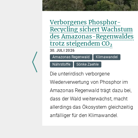
-
Verborgenes Phosphor-
n Belem
Recycling sichert Wachstum
des Amazonas-Regenwaldes
trotz steigendem CO
Sönke Zaehle
2
30. JULI 2026
tler*innen
Amazonas Regenwald
Klimawandel
 Asperen
Nährstoffe
Sönke Zaehle
kt bei der
Die unterirdisch verborgene
Wiederverwertung von Phosphor im
Amazonas Regenwald trägt dazu bei,
dass der Wald weiterwächst, macht
allerdings das Ökosystem gleichzeitig
anfälliger für den Klimawandel.