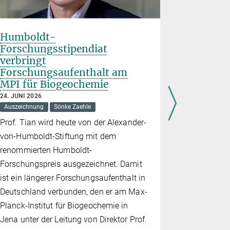
Humboldt-
Biogeow
Forschungsstipendiat
Anthrop
verbringt
Masters
Forschungsaufenthalt am
5. JUNI 2026
MPI für Biogeochemie
Sönke Zaehle
24. JUNI 2026
Zusammen 
Auszeichnung
Sönke Zaehle
Instituten 
Prof. Tian wird heute von der Alexander-
Geoanthropo
von-Humboldt-Stiftung mit dem
Geowissens
renommierten Humboldt-
neuen Mas
Forschungspreis ausgezeichnet. Damit
„Biogeowis
ist ein längerer Forschungsaufenthalt in
Anthropozä
Deutschland verbunden, den er am Max-
Planck-Institut für Biogeochemie in
Jena unter der Leitung von Direktor Prof.