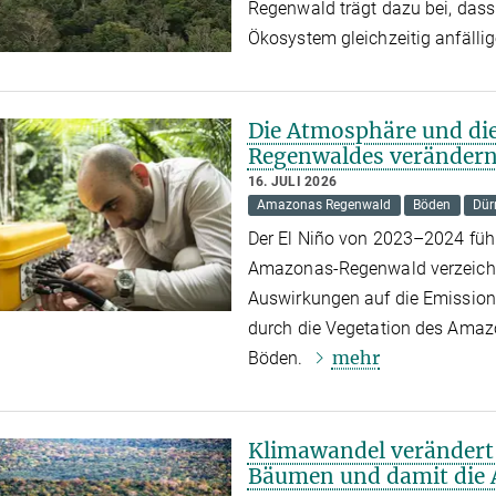
Regenwald trägt dazu bei, dass
Ökosystem gleichzeitig anfälli
Die Atmosphäre und d
Regenwaldes verändern 
16. JULI 2026
Amazonas Regenwald
Böden
Dür
Der El Niño von 2023–2024 führ
Amazonas-Regenwald verzeichn
Auswirkungen auf die Emission
durch die Vegetation des Ama
mehr
Böden.
Klimawandel verändert
Bäumen und damit die