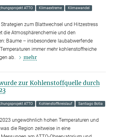
chungsprojekt ATTO
Klimaextreme
Klimawandel
e Strategien zum Blattwechsel und Hitzestress
t die Atmosphärenchemie und den
ssen: Bäume – insbesondere laubabwerfende
Temperaturen immer mehr kohlenstoffreiche
mehr
ngen ab.
rde zur Kohlenstoffquelle durch
23
chungsprojekt ATTO
Kohlenstoffkreislauf
Santiago Botia
2023 ungewöhnlich hohen Temperaturen und
 was die Region zeitweise in eine
e.. Messungen am ATTO-Observatorium und