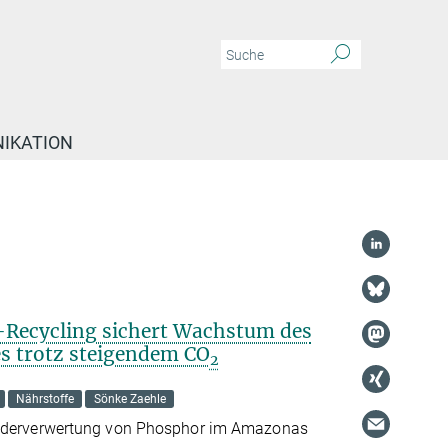
IKATION
Recycling sichert Wachstum des
 trotz steigendem CO
2
Nährstoffe
Sönke Zaehle
iederverwertung von Phosphor im Amazonas