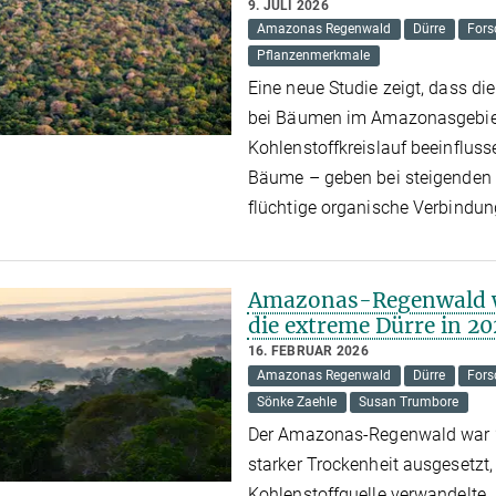
9. JULI 2026
Amazonas Regenwald
Dürre
Fors
Pflanzenmerkmale
Eine neue Studie zeigt, dass di
bei Bäumen im Amazonasgebie
Kohlenstoffkreislauf beeinflu
Bäume – geben bei steigenden 
flüchtige organische Verbindu
Amazonas-Regenwald wu
die extreme Dürre in 20
16. FEBRUAR 2026
Amazonas Regenwald
Dürre
Fors
Sönke Zaehle
Susan Trumbore
Der Amazonas-Regenwald war 
starker Trockenheit ausgesetzt,
Kohlenstoffquelle verwandelt