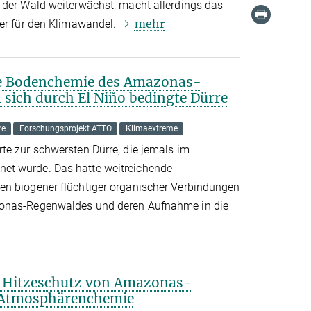
 der Wald weiterwächst, macht allerdings das
mehr
ger für den Klimawandel.
ie Bodenchemie des Amazonas-
sich durch El Niño bedingte Dürre
re
Forschungsprojekt ATTO
Klimaextreme
te zur schwersten Dürre, die jemals im
et wurde. Das hatte weitreichende
en biogener flüchtiger organischer Verbindungen
zonas-Regenwaldes und deren Aufnahme in die
 Hitzeschutz von Amazonas-
 Atmosphärenchemie