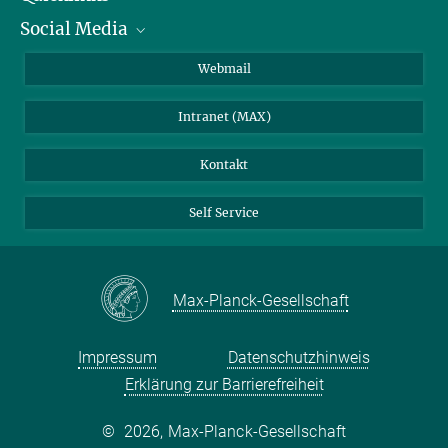
Social Media
IMPRS Graduiertenschule
Stellenangebote
LinkedIn
Webmail
Bibliothek
BlueSky
Intranet (MAX)
Wetterstation
Kontakt
Self Service
Max-Planck-Gesellschaft
Impressum
Datenschutzhinweis
Erklärung zur Barrierefreiheit
©
2026, Max-Planck-Gesellschaft