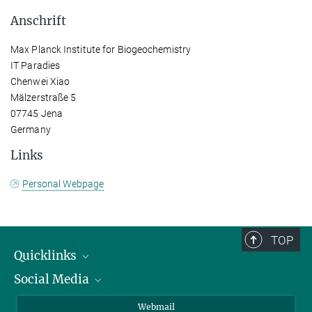
Anschrift
Max Planck Institute for Biogeochemistry
IT Paradies
Chenwei Xiao
Mälzerstraße 5
07745 Jena
Germany
Links
Personal Webpage
TOP
Quicklinks
Social Media
IMPRS Graduiertenschule
Stellenangebote
LinkedIn
Webmail