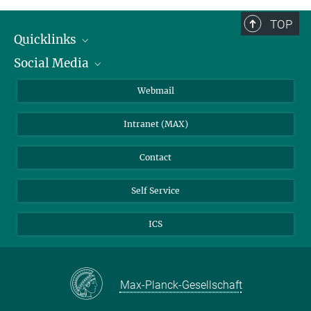
TOP
Quicklinks
Social Media
IMPRS Graduate School
Open positions
LinkedIn
Webmail
Library
BlueSky
Intranet (MAX)
Weather station
Contact
Self Service
ICS
Max-Planck-Gesellschaft