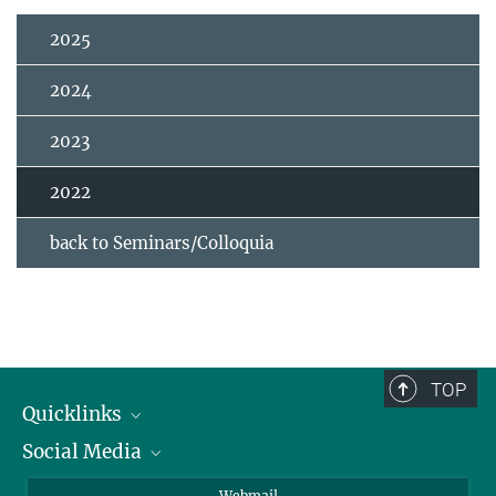
2025
2024
2023
2022
back to Seminars/Colloquia
TOP
Quicklinks
Social Media
IMPRS Graduate School
Open positions
LinkedIn
Webmail