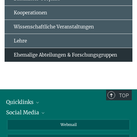
Kooperationen
Wissenschaftliche Veranstaltungen
Lehre
Ehemalige Abteilungen & Forschungsgruppen
TOP
Quicklinks
Social Media
IMPRS Graduiertenschule
Stellenangebote
LinkedIn
Webmail
Bibliothek
BlueSky