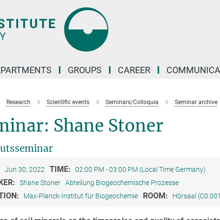
EPARTMENTS
GROUPS
CAREER
COMMUNICA
Research
Scientific events
Seminars/Colloquia
Seminar archive
minar: Shane Stoner
tutsseminar
:
TIME:
Jun 30, 2022
02:00 PM - 03:00 PM (Local Time Germany)
KER:
Shane Stoner
Abteilung Biogeochemische Prozesse
TION:
ROOM:
Max-Planck-Institut für Biogeochemie
Hörsaal (C0.00