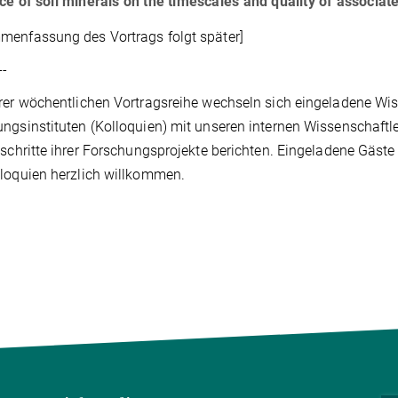
ce of soil minerals on the timescales and quality of associat
enfassung des Vortrags folgt später]
--
rer wöchentlichen Vortragsreihe wechseln sich eingeladene Wis
ngsinstituten (Kolloquien) mit unseren internen Wissenschaftle
tschritte ihrer Forschungsprojekte berichten. Eingeladene Gäst
loquien herzlich willkommen.