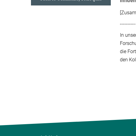
Influen
[Zusamm
----------
In unse
Forschu
die For
den Kol