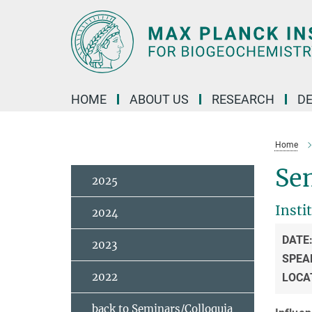
Main-
Content
HOME
ABOUT US
RESEARCH
D
Home
Se
2025
Insti
2024
DATE
2023
SPEA
2022
LOCA
back to Seminars/Colloquia