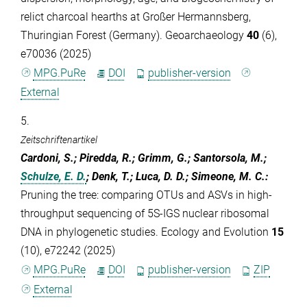
relict charcoal hearths at Großer Hermannsberg,
Thuringian Forest (Germany). Geoarchaeology
40
(6),
e70036 (2025)
MPG.PuRe
DOI
publisher-version
External
5.
Zeitschriftenartikel
Cardoni, S.; Piredda, R.; Grimm, G.; Santorsola, M.;
Schulze, E. D.
; Denk, T.; Luca, D. D.; Simeone, M. C.
:
Pruning the tree: comparing OTUs and ASVs in high-
throughput sequencing of 5S-IGS nuclear ribosomal
DNA in phylogenetic studies. Ecology and Evolution
15
(10), e72242 (2025)
MPG.PuRe
DOI
publisher-version
ZIP
External