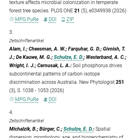
texture affects microbial colonization in temperate
forest tree species. PLOS ONE
21
(5), e0349938 (2026)
MPG.PuRe
DOI
ZIP
3.
Zeitschriftenartikel
Alam, I.; Cheesman, A. W.; Farquhar, G. D.; Givnish, T.
J.; De Kauwe, M. G.;
Schulze, E. D.
; Westerband, A. C.;
Wright, I. J.; Cernusak, L. A.
:
Soil phosphorus drives
subcontinental patterns of carbon isotope
discrimination across Australia. New Phytologist
251
(3), S. 1038 - 1053 (2026)
MPG.PuRe
DOI
4.
Zeitschriftenartikel
Michalzik, B.; Bürger, C.;
Schulze, E. D.
:
Spatial
dispersion, morphology, age, and biogeochemistry of