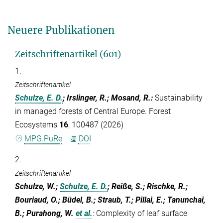
Neuere Publikationen
Zeitschriftenartikel (601)
1.
Zeitschriftenartikel
Schulze, E. D.
; Irslinger, R.; Mosand, R.
:
Sustainability
in managed forests of Central Europe. Forest
Ecosystems
16
, 100487 (2026)
MPG.PuRe
DOI
2.
Zeitschriftenartikel
Schulze, W.;
Schulze, E. D.
; Reiße, S.; Rischke, R.;
Bouriaud, O.; Büdel, B.; Straub, T.; Pillai, E.; Tanunchai,
B.; Purahong, W.
et al.
:
Complexity of leaf surface