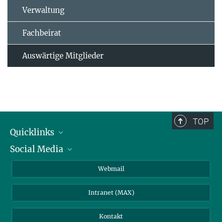
Verwaltung
Fachbeirat
Auswärtige Mitglieder
TOP
Quicklinks
Social Media
IMPRS Graduiertenschule
Stellenangebote
LinkedIn
Webmail
Bibliothek
BlueSky
Intranet (MAX)
Wetterstation
Kontakt