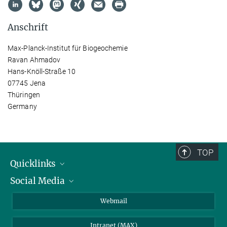
Anschrift
Max-Planck-Institut für Biogeochemie
Ravan Ahmadov
Hans-Knöll-Straße 10
07745 Jena
Thüringen
Germany
TOP
Quicklinks
Social Media
IMPRS Graduiertenschule
Stellenangebote
LinkedIn
Webmail
Bibliothek
BlueSky
Intranet (MAX)