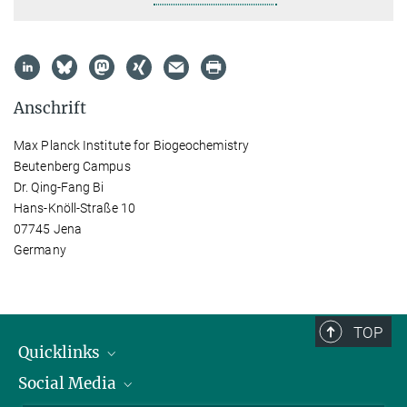
Anschrift
Max Planck Institute for Biogeochemistry
Beutenberg Campus
Dr. Qing-Fang Bi
Hans-Knöll-Straße 10
07745 Jena
Germany
TOP
Quicklinks
Social Media
IMPRS Graduiertenschule