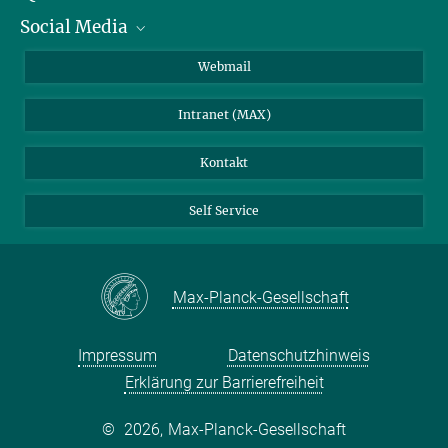
Social Media
IMPRS Graduiertenschule
Stellenangebote
LinkedIn
Webmail
Bibliothek
BlueSky
Intranet (MAX)
Wetterstation
Kontakt
Self Service
Max-Planck-Gesellschaft
Impressum
Datenschutzhinweis
Erklärung zur Barrierefreiheit
©
2026, Max-Planck-Gesellschaft