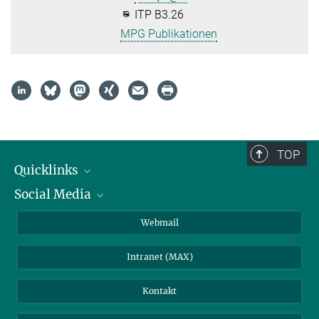
ITP B3.26
MPG Publikationen
TOP
Quicklinks
Social Media
IMPRS Graduiertenschule
Stellenangebote
LinkedIn
Webmail
Bibliothek
BlueSky
Intranet (MAX)
Wetterstation
Kontakt