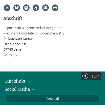
Anschrift
Department Biogeochemical Integration
Max Planck Institute for Biogeochemistry
Dr. Dushyant Kumar
Hans-Knoell-Str. 10
07745 Jena
Germany
TOP
Quicklinks
Social Media
IMPRS Graduiertenschule
Stellenangebote
LinkedIn
Webmail
Bibliothek