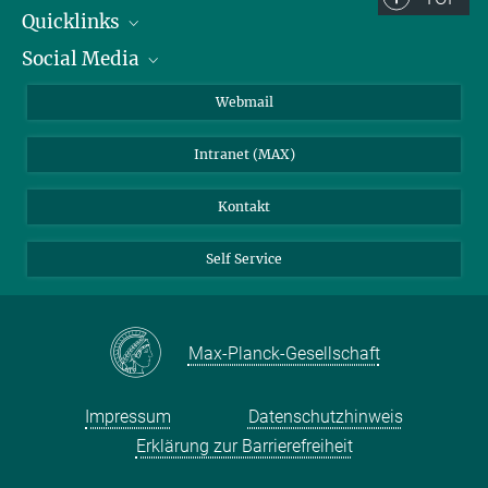
Quicklinks
Social Media
IMPRS Graduiertenschule
Stellenangebote
LinkedIn
Webmail
Bibliothek
BlueSky
Intranet (MAX)
Wetterstation
Kontakt
Self Service
Max-Planck-Gesellschaft
Impressum
Datenschutzhinweis
Erklärung zur Barrierefreiheit