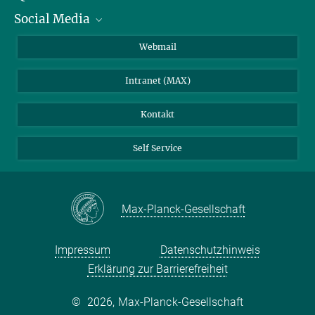
Social Media
IMPRS Graduiertenschule
Stellenangebote
LinkedIn
Webmail
Bibliothek
BlueSky
Intranet (MAX)
Wetterstation
Kontakt
Self Service
Max-Planck-Gesellschaft
Impressum
Datenschutzhinweis
Erklärung zur Barrierefreiheit
©
2026, Max-Planck-Gesellschaft