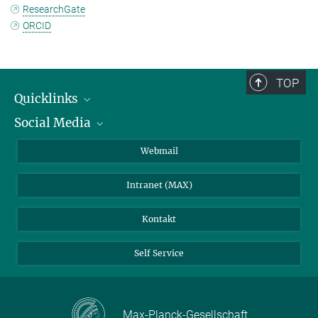
ResearchGate
ORCID
TOP
Quicklinks
Social Media
IMPRS Graduiertenschule
Stellenangebote
LinkedIn
Webmail
Bibliothek
BlueSky
Intranet (MAX)
Wetterstation
Kontakt
Self Service
Max-Planck-Gesellschaft