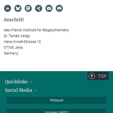
Anschrift
Max Planck Institute for Biogeochemistry
Dr. Tamás Varga
Hans-Knoell-Strasse 10
07745 Jena
Germany
TOP
Quicklinks
Social Media
IMPRS Graduiertenschule
Stellenangebote
LinkedIn
Webmail
Bibliothek
BlueSky
Intranet (MAX)