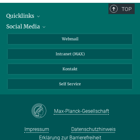
TOP
Quicklinks
Social Media
IMPRS Graduiertenschule
Stellenangebote
LinkedIn
Webmail
Bibliothek
BlueSky
Intranet (MAX)
Wetterstation
Kontakt
Self Service
Max-Planck-Gesellschaft
Impressum
Datenschutzhinweis
Erklärung zur Barrierefreiheit