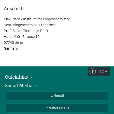
Anschrift
Max Planck Institute for Biogeochemistry
Dept. Biogeochemical Processes
Prof. Susan Trumbore, Ph.D.
Hans-Knöll-Strasse 10
07745 Jena
Germany
TOP
Quicklinks
Social Media
IMPRS Graduiertenschule
Stellenangebote
LinkedIn
Webmail
Bibliothek
BlueSky
Intranet (MAX)
Wetterstation