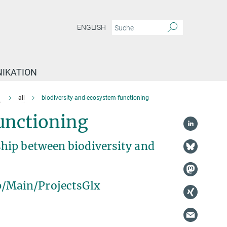
ENGLISH
IKATION
e
all
biodiversity-and-ecosystem-functioning
unctioning
hip between biodiversity and
/Main/ProjectsGlx