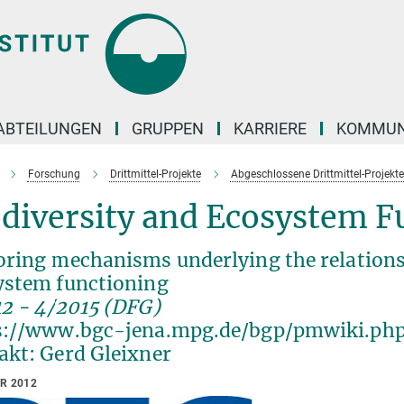
ABTEILUNGEN
GRUPPEN
KARRIERE
KOMMUN
Forschung
Drittmittel-Projekte
Abgeschlossene Drittmittel-Projekt
diversity and Ecosystem F
oring mechanisms underlying the relations
ystem functioning
12 - 4/2015 (DFG)
s://www.bgc-jena.mpg.de/bgp/pmwiki.php
akt: Gerd Gleixner
AR 2012