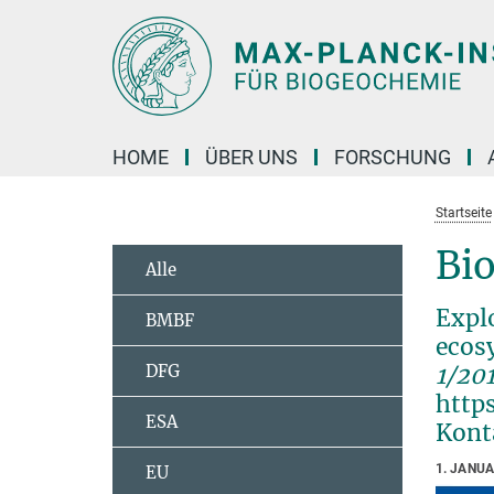
Hauptinhalt
HOME
ÜBER UNS
FORSCHUNG
Startseite
Bio
Alle
Expl
BMBF
ecos
DFG
1/20
http
ESA
Kont
1. JANU
EU