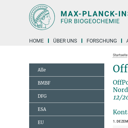
Hauptinhalt
HOME
ÜBER UNS
FORSCHUNG
Startseite
Of
Alle
OffP
BMBF
Nord
DFG
12/2
ESA
Kont
1. DEZE
EU