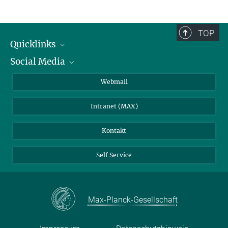
TOP
Quicklinks
Social Media
IMPRS Graduiertenschule
Stellenangebote
LinkedIn
Webmail
Bibliothek
BlueSky
Intranet (MAX)
Wetterstation
Kontakt
Self Service
Max-Planck-Gesellschaft