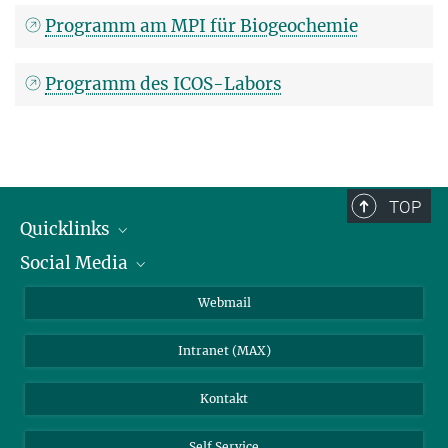
Programm am MPI für Biogeochemie
Programm des ICOS-Labors
TOP
Quicklinks
Social Media
IMPRS Graduiertenschule
Stellenangebote
LinkedIn
Webmail
Bibliothek
BlueSky
Intranet (MAX)
Wetterstation
Kontakt
Self Service