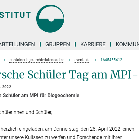
ABTEILUNGEN
GRUPPEN
KARRIERE
KOMMUN
container-bgc-archivdatensaetze
events-de
1645455412
rsche Schüler Tag am MPI
L 2022
e Schüler am MPI für Biogeochemie
chülerinnen und Schüler,
d herzlich eingeladen, am Donnerstag, den 28. April 2022, einen
inter unsere Kulissen zu werfen und Forschende mit ihren