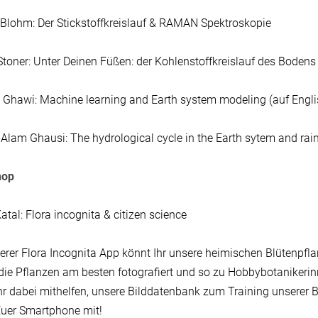
Blohm: Der Stickstoffkreislauf & RAMAN Spektroskopie
toner: Unter Deinen Füßen: der Kohlenstoffkreislauf des Bodens
 Ghawi: Machine learning and Earth system modeling (auf Engli
Alam Ghausi: The hydrological cycle in the Earth sytem and rainf
hop
atal: Flora incognita & citizen science
erer Flora Incognita App könnt Ihr unsere heimischen Blütenpfl
 die Pflanzen am besten fotografiert und so zu Hobbybotanikeri
hr dabei mithelfen, unsere Bilddatenbank zum Training unserer 
Euer Smartphone mit!