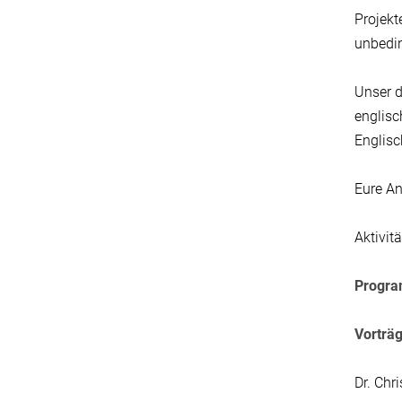
Projekt
unbedi
Unser d
englisc
Englisc
Eure An
Aktivit
Progr
Vorträ
Dr. Chr