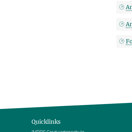
A
An
F
Quicklinks