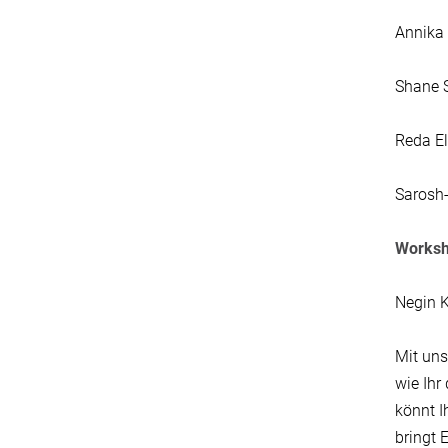
Annika 
Shane S
Reda El
Sarosh-
Works
Negin K
Mit uns
wie Ihr
könnt I
bringt 