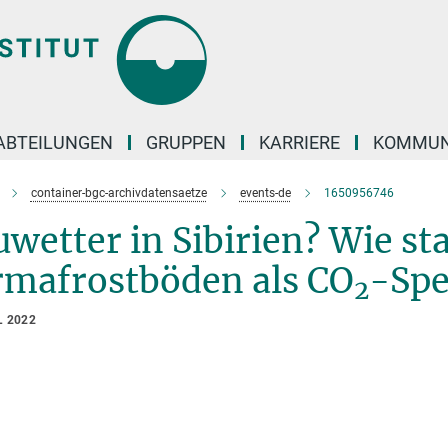
ABTEILUNGEN
GRUPPEN
KARRIERE
KOMMUN
container-bgc-archivdatensaetze
events-de
1650956746
wetter in Sibirien? Wie sta
rmafrostböden als CO
-Spe
2
L 2022