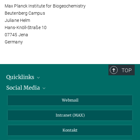
Max Planck Institute for Biogeochemistry
Beutenberg Campus
Juliane Helm
Hans-Knöll-Straße 10
07745 Jena
Germany
TOP
Quicklinks
Social Media
IMPRS Graduiertenschule
Stellenangebote
LinkedIn
Webmail
Bibliothek
BlueSky
Intranet (MAX)
Wetterstation
Kontakt