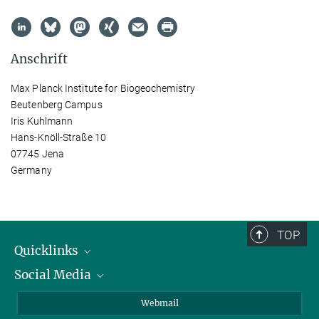
Anschrift
Max Planck Institute for Biogeochemistry
Beutenberg Campus
Iris Kuhlmann
Hans-Knöll-Straße 10
07745 Jena
Germany
TOP
Quicklinks
Social Media
IMPRS Graduiertenschule
Stellenangebote
LinkedIn
Webmail