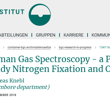
ABTEILUNGEN
GRUPPEN
KARRIERE
KOMMUN
container-bgc-archivdatensaetze
bgc-research-in-progress
154116
man Gas Spectroscopy - a P
udy Nitrogen Fixation and
eas Knebl
mbore department)
EMBER 2018