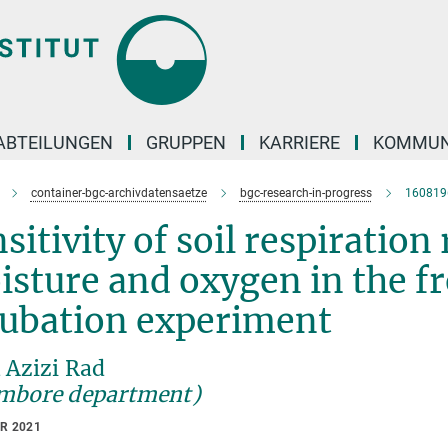
ABTEILUNGEN
GRUPPEN
KARRIERE
KOMMUN
container-bgc-archivdatensaetze
bgc-research-in-progress
160819
sitivity of soil respiration
isture and oxygen in the f
cubation experiment
 Azizi Rad
mbore department)
AR 2021