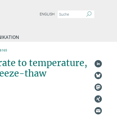
ENGLISH
IKATION
6165
 rate to temperature,
reeze-thaw