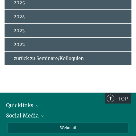
2025
2024
2023
2022
zurück zu Seminare/Kolloquien
TOP
Quicklinks
Social Media
IMPRS Graduiertenschule
Stellenangebote
LinkedIn
Webmail
Bibliothek