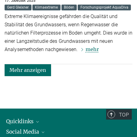
17. JANUAR 2025
Gerd Gleixner
Klimaextreme
Böden
Forschungsprojekt AquaDiva
Extreme Klimaereignisse gefährden die Qualität und
Stabilität des Grundwassers, wenn Regenwasser die
natürlichen Filterprozesse im Boden umgeht. Dies wurde in
einer Langzeitstudie des Grundwassers mit neuen
mehr
Analysemethoden nachgewiesen.
Mehr anzeigen
TOP
Quicklinks
Social Media
IMPRS Graduiertenschule