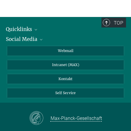
vschwab@...
14
Webseite
C-Analytik
TOP
Quicklinks
Social Media
IMPRS Graduiertenschule
Stellenangebote
LinkedIn
Webmail
Bibliothek
BlueSky
Intranet (MAX)
Wetterstation
Kontakt
Self Service
Max-Planck-Gesellschaft