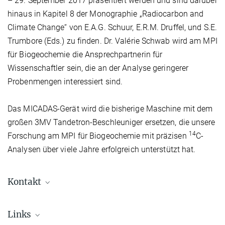
– 29. September 2017 präsentiert werden und sind darüber
hinaus in Kapitel 8 der Monographie „Radiocarbon and
Climate Change“ von E.A.G. Schuur, E.R.M. Druffel, und S.E.
Trumbore (Eds.) zu finden. Dr. Valérie Schwab wird am MPI
für Biogeochemie die Ansprechpartnerin für
Wissenschaftler sein, die an der Analyse geringerer
Probenmengen interessiert sind.
Das MICADAS-Gerät wird die bisherige Maschine mit dem
großen 3MV Tandetron-Beschleuniger ersetzen, die unsere
14
Forschung am MPI für Biogeochemie mit präzisen
C-
Analysen über viele Jahre erfolgreich unterstützt hat.
Kontakt
Dr. Valerie Schwab-Lavric
Links
+49 3641 57-6169