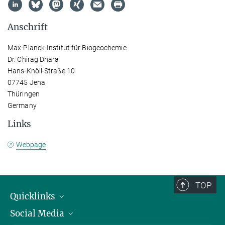
Anschrift
Max-Planck-Institut für Biogeochemie
Dr. Chirag Dhara
Hans-Knöll-Straße 10
07745 Jena
Thüringen
Germany
Links
Webpage
TOP
Quicklinks
Social Media
IMPRS Graduiertenschule