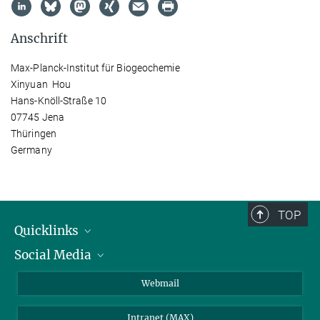
Anschrift
Max-Planck-Institut für Biogeochemie
Xinyuan Hou
Hans-Knöll-Straße 10
07745 Jena
Thüringen
Germany
TOP
Quicklinks
Social Media
IMPRS Graduiertenschule
Stellenangebote
LinkedIn
Webmail
Bibliothek
BlueSky
Intranet (MAX)