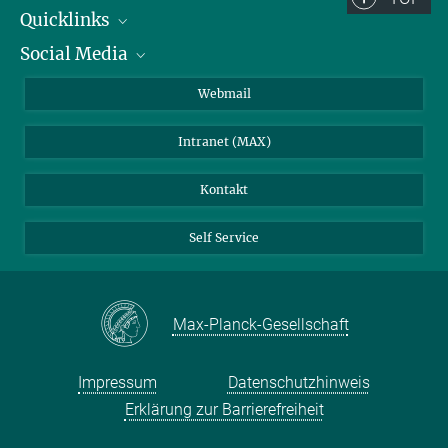
Quicklinks
Social Media
IMPRS Graduiertenschule
Stellenangebote
LinkedIn
Webmail
Bibliothek
BlueSky
Intranet (MAX)
Wetterstation
Kontakt
Self Service
Max-Planck-Gesellschaft
Impressum
Datenschutzhinweis
Erklärung zur Barrierefreiheit