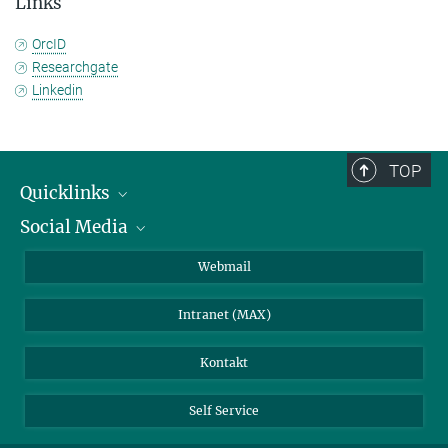
Links
OrcID
Researchgate
Linkedin
TOP
Quicklinks
Social Media
IMPRS Graduiertenschule
Stellenangebote
LinkedIn
Webmail
Bibliothek
BlueSky
Intranet (MAX)
Wetterstation
Kontakt
Self Service