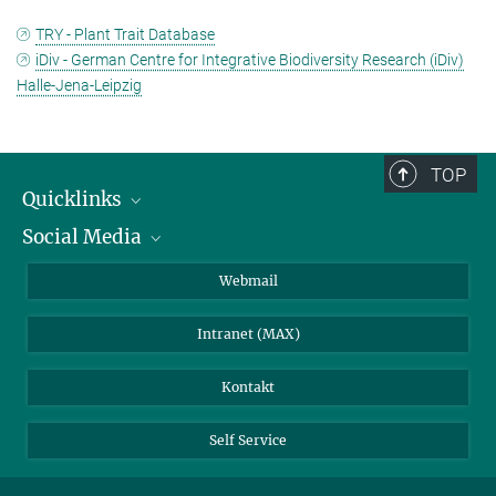
TRY - Plant Trait Database
iDiv - German Centre for Integrative Biodiversity Research (iDiv)
Halle-Jena-Leipzig
TOP
Quicklinks
Social Media
IMPRS Graduiertenschule
Stellenangebote
LinkedIn
Webmail
Bibliothek
BlueSky
Intranet (MAX)
Wetterstation
Kontakt
Self Service