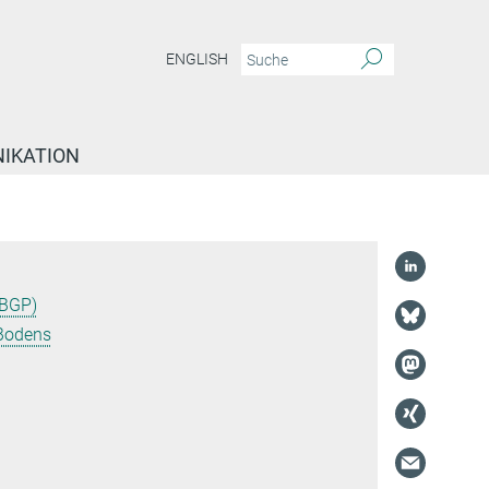
ENGLISH
IKATION
(BGP)
Bodens